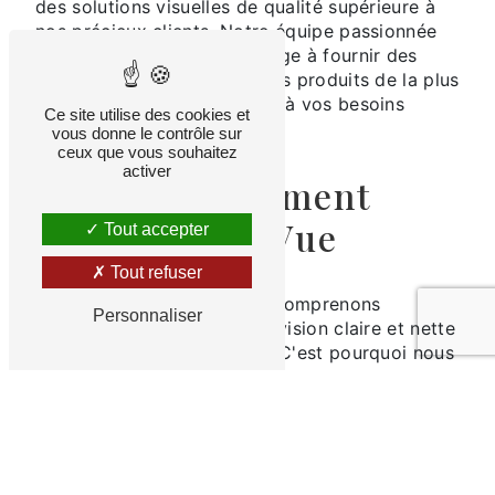
des solutions visuelles de qualité supérieure à
nos précieux clients. Notre équipe passionnée
d'experts en optique s'engage à fournir des
services personnalisés et des produits de la plus
haute qualité pour répondre à vos besoins
Ce site utilise des cookies et
visuels uniques.
vous donne le contrôle sur
ceux que vous souhaitez
activer
Notre Engagement
envers Votre Vue
Tout accepter
Tout refuser
Chez EURL CHLEMA, nous comprenons
Personnaliser
l'importance cruciale d'une vision claire et nette
dans votre vie quotidienne. C'est pourquoi nous
mettons en avant notre engagement envers
votre vue, en offrant une gamme complète de
services optiques et de produits de qualité
exceptionnelle. Notre équipe expérimentée est
là pour prendre soin de vos yeux avec une