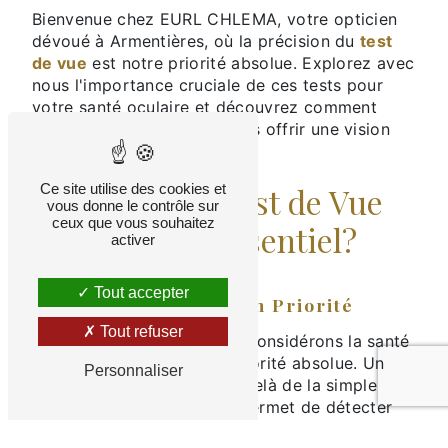
Bienvenue chez EURL CHLEMA, votre opticien
dévoué à Armentières, où la précision du
test
de vue
est notre priorité absolue. Explorez avec
nous l'importance cruciale de ces tests pour
votre santé oculaire et découvrez comment
nous nous engageons à vous offrir une vision
claire et nette.
Ce site utilise des cookies et
Pourquoi un
Test de Vue
vous donne le contrôle sur
ceux que vous souhaitez
Régulier est Essentiel?
activer
Tout accepter
1. La Santé Oculaire en Priorité
Tout refuser
Chez EURL CHLEMA, nous considérons la santé
de vos yeux comme une priorité absolue. Un
Personnaliser
test de vue
régulier va au-delà de la simple
vérification de la vision; il permet de détecter
des problèmes oculaires sous-jacents tels que